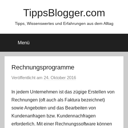
Zum
TippsBlogger.com
Inhalt
springen
Tipps, Wissenswertes und Erfahrungen aus dem Alltag
Menü
Rechnungsprogramme
Veröffentlicht am
24. Oktober 2016
v
o
In jedem Unternehmen ist das zügige Erstellen von
n
t
Rechnungen (oft auch als Faktura bezeichnet)
i
sowie Angeboten und das Bearbeiten von
p
Kundenanfragen bzw. Kundennachfragen
p
erforderlich. Mit einer Rechnungssoftware können