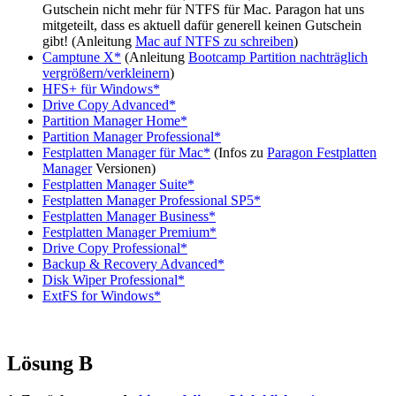
Gutschein nicht mehr für NTFS für Mac. Paragon hat uns
mitgeteilt, dass es aktuell dafür generell keinen Gutschein
gibt! (Anleitung
Mac auf NTFS zu schreiben
)
Camptune X*
(Anleitung
Bootcamp Partition nachträglich
vergrößern/verkleinern
)
HFS+ für Windows*
Drive Copy Advanced*
Partition Manager Home*
Partition Manager Professional*
Festplatten Manager für Mac*
(Infos zu
Paragon Festplatten
Manager
Versionen)
Festplatten Manager Suite*
Festplatten Manager Professional SP5*
Festplatten Manager Business*
Festplatten Manager Premium*
Drive Copy Professional*
Backup & Recovery Advanced*
Disk Wiper Professional*
ExtFS for Windows*
Lösung B